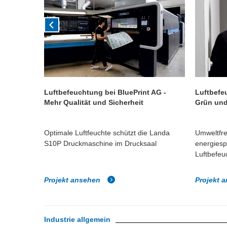
on in
Luftbefeuchtung bei BluePrint AG -
Luftbefe
Mehr Qualität und Sicherheit
Grün und
sert
Optimale Luftfeuchte schützt die Landa
Umweltfre
eit mit
S10P Druckmaschine im Drucksaal
energies
Luftbefeu
Projekt ansehen
Projekt 
Industrie allgemein