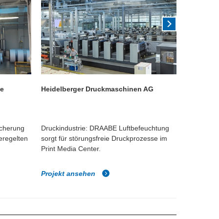
de
Heidelberger Druckmaschinen AG
Hewlett-P
icherung
Druckindustrie: DRAABE Luftbefeuchtung
Druckindus
geregelten
sorgt für störungsfreie Druckprozesse im
sichert D
Print Media Center.
den Digita
Projekt ansehen
Projekt 