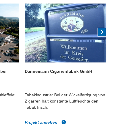
bei
Dannemann Cigarrenfabrik GmbH
Fogra For
Medientec
ühleffekt
Tabakindustrie: Bei der Wickelfertigung von
Druck und 
Zigarren hält konstante Luftfeuchte den
benötigten
Tabak frisch.
ein Muss.
Projekt ansehen
Projekt 