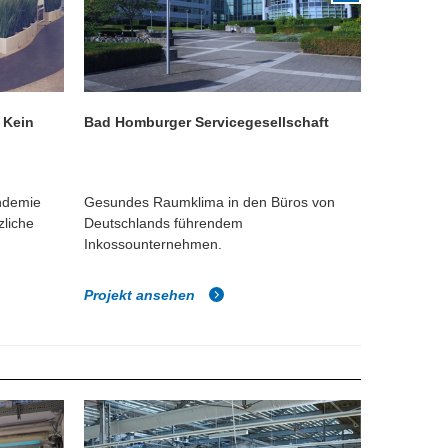
 Kein
Bad Homburger Servicegesellschaft
Digital B
ndemie
Gesundes Raumklima in den Büros von
"Das beste
zliche
Deutschlands führendem
modernste
Inkossounternehmen.
Klima
Projekt ansehen
Projekt 