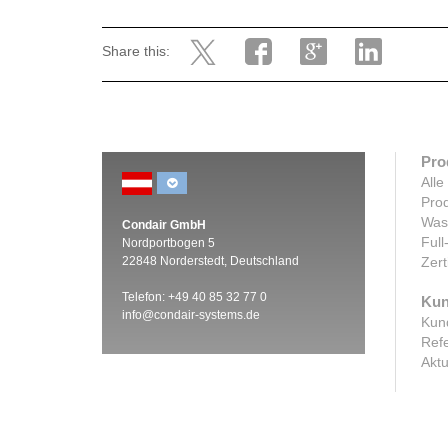
Share this:
Pro
Alle
Prod
Was
Condair GmbH
Full
Nordportbogen 5
22848 Norderstedt, Deutschland
Zert
Telefon: +49 40 85 32 77 0
Kun
info@condair-systems.de
Kun
Ref
Aktu