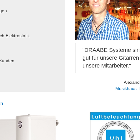
ngen
g
h Elektrostatik
"DRAABE Systeme sin
gut für unsere Gitarren
e Kunden
unsere Mitarbeiter."
Alexand
Musikhaus 
en