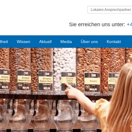
Lokalen Ansprechpartner 
Sie erreichen uns unter:
+4
heit
Wissen
Aktuell
Media
Über uns
Kontakt