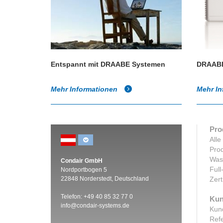
Entspannt mit DRAABE Systemen
DRAABE
Mehr Informationen
Mehr I
Pro
Alle
Prod
Was
Condair GmbH
Full
Nordportbogen 5
22848 Norderstedt, Deutschland
Zert
Telefon: +49 40 85 32 77 0
Kun
info@condair-systems.de
Kun
Ref