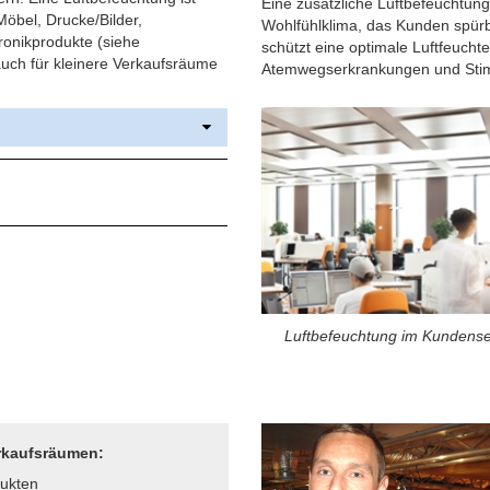
Eine zusätzliche Luftbefeuchtung e
öbel, Drucke/Bilder,
Wohlfühlklima, das Kunden spürb
ronikprodukte (siehe
schützt eine optimale Luftfeuchte
auch für kleinere Verkaufsräume
Atemwegserkrankungen und Sti
Luftbefeuchtung im Kundense
erkaufsräumen:
dukten