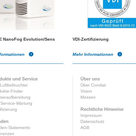
 NanoFog Evolution/Sens
VDI-Zertifizierung
nformationen
Mehr Informationen
dukte und Service
Über uns
 Luftbefeuchter
Über Condair
ukte-Finder
Vision
seraufbereitung
Messen
-Service-Wartung
Rechtliche Hinweise
ifizierung
Impressum
den
Datenschutz
den-Statements
AGB
erenzen