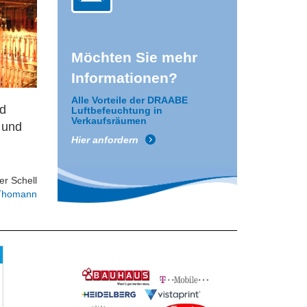
Möchten Sie mehr
Informationen?
Alle Vorteile der DRAABE
d
Luftbefeuchtung in
Verkaufsräumen
 und
Hier anfordern
er Schell
Thomann