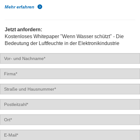
Mehr erfahren
Jetzt anfordern:
Kostenloses Whitepaper "Wenn Wasser schützt" - Die
Bedeutung der Luftfeuchte in der Elektronikindustrie
Name
Firma
Straße
und
Haus-
PLZ
Nr.
Label
Email