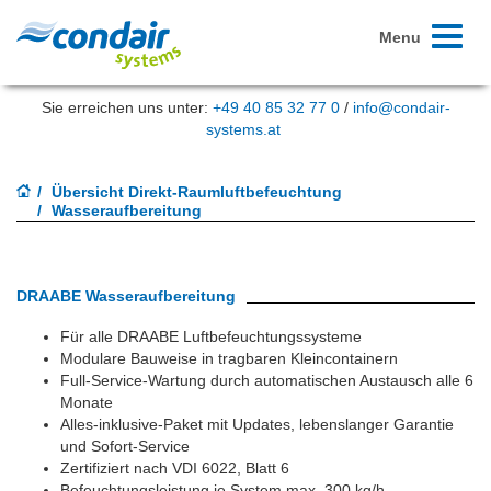
Toggle
Menu
navigati
Sie erreichen uns unter:
+49 40 85 32 77 0
/
info@condair-
systems.at
Übersicht Direkt-Raumluftbefeuchtung
Wasseraufbereitung
DRAABE Wasseraufbereitung
Für alle DRAABE Luftbefeuchtungssysteme
Modulare Bauweise in tragbaren Kleincontainern
Full-Service-Wartung durch automatischen Austausch alle 6
Monate
Alles-inklusive-Paket mit Updates, lebenslanger Garantie
und Sofort-Service
Zertifiziert nach VDI 6022, Blatt 6
Befeuchtungsleistung je System max. 300 kg/h