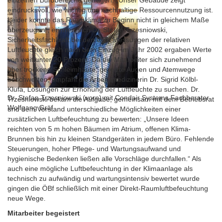
einzelnen Bürobereiche getragen. „Unser Gebäude zeigt
eindrucksvoll, wie wichtig uns nachhaltige Ressourcennutzung ist.
Leider konnte das Raumklima zu Beginn nicht in gleichem Maße
überzeugen“, erinnert sich Dr. Stefan Trzesniowski,
Sicherheitsfachkraft bei den ÖBf. Messungen der relativen
Luftfeuchte gleich nach dem Einzug im Jahr 2002 ergaben Werte
von weit unter 20 Prozent. Da die Mitarbeiter sich zunehmend
über trockene Schleimhäute, gereizte Augen und Atemwege
beschwerten, empfahl die Arbeitsmedizinerin Dr. Sigrid Kölbl-
Klufa, Lösungen zur Erhöhung der Luftfeuchte zu suchen. Dr.
Dr. Stefan Trzesniowski (vorn) mit Condair Systems Fachberater
Trzesniowski bekam die Aufgabe, gemeinsam mit dem Betriebsrat
Wolfgang Gräf
und dem Vorstand unterschiedliche Möglichkeiten einer
zusätzlichen Luftbefeuchtung zu bewerten: „Unsere Ideen
reichten von 5 m hohen Bäumen im Atrium, offenen Klima-
Brunnen bis hin zu kleinen Standgeräten in jedem Büro. Fehlende
Steuerungen, hoher Pflege- und Wartungsaufwand und
hygienische Bedenken ließen alle Vorschläge durchfallen.“ Als
auch eine mögliche Luftbefeuchtung in der Klimaanlage als
technisch zu aufwändig und wartungsintensiv bewertet wurde
gingen die ÖBf schließlich mit einer Direkt-Raumluftbefeuchtung
neue Wege.
Mitarbeiter begeistert