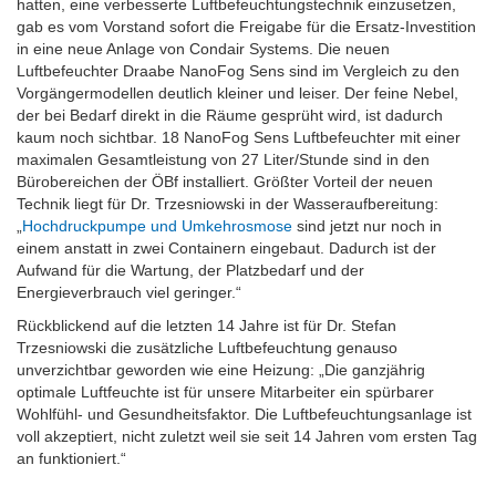
hatten, eine verbesserte Luftbefeuchtungstechnik einzusetzen,
gab es vom Vorstand sofort die Freigabe für die Ersatz-Investition
in eine neue Anlage von Condair Systems. Die neuen
Luftbefeuchter Draabe NanoFog Sens sind im Vergleich zu den
Vorgängermodellen deutlich kleiner und leiser. Der feine Nebel,
der bei Bedarf direkt in die Räume gesprüht wird, ist dadurch
kaum noch sichtbar. 18 NanoFog Sens Luftbefeuchter mit einer
maximalen Gesamtleistung von 27 Liter/Stunde sind in den
Bürobereichen der ÖBf installiert. Größter Vorteil der neuen
Technik liegt für Dr. Trzesniowski in der Wasseraufbereitung:
„
Hochdruckpumpe und Umkehrosmose
sind jetzt nur noch in
einem anstatt in zwei Containern eingebaut. Dadurch ist der
Aufwand für die Wartung, der Platzbedarf und der
Energieverbrauch viel geringer.“
Rückblickend auf die letzten 14 Jahre ist für Dr. Stefan
Trzesniowski die zusätzliche Luftbefeuchtung genauso
unverzichtbar geworden wie eine Heizung: „Die ganzjährig
optimale Luftfeuchte ist für unsere Mitarbeiter ein spürbarer
Wohlfühl- und Gesundheitsfaktor. Die Luftbefeuchtungsanlage ist
voll akzeptiert, nicht zuletzt weil sie seit 14 Jahren vom ersten Tag
an funktioniert.“