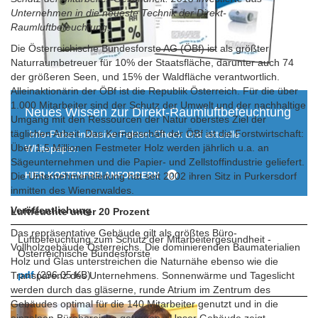
Unternehmen in die neueste Technik der Direkt-
Raumluftbefeuchtung.
Die Österreichische Bundesforste AG (ÖBf) ist als größter
Naturraumbetreuer für 10% der Staatsfläche, darunter auch 74
der größeren Seen, und 15% der Waldfläche verantwortlich.
Alleinaktionärin der ÖBf ist die Republik Österreich. Für die über
1.000 Mitarbeiter sind der Schutz der Umwelt und der nachhaltige
Neues Wissen zur Direkt-Raumluftbefeuchtung
Umgang mit den Ressourcen der Natur oberstes Ziel der
täglichen Arbeit. Das Kerngeschäft der ÖBf ist die Forstwirtschaft:
Info-Paket inklusive Fakten-Check und aktuelle
Über 1,5 Millionen Festmeter Holz werden jährlich u.a. an
Whitepaper.
Sägeunternehmen und die Papier- und Zellstoffindustrie geliefert.
HIER KOSTENFREI ANFORDERN
Die Unternehmensleitung hat seit 2002 ihren Sitz in Purkersdorf
inmitten des Wienerwaldes.
Veröffentlichung
Luftfeuchte unter 20 Prozent
Das repräsentative Gebäude gilt als größtes Büro-
Luftbefeuchtung zum Schutz der Mitarbeitergesundheit -
Vollholzgebäude Österreichs. Die dominierenden Baumaterialien
Österreichische Bundesforste
Holz und Glas unterstreichen die Naturnähe ebenso wie die
pdf
(296.05 KB)
Transparenz des Unternehmens. Sonnenwärme und Tageslicht
werden durch das gläserne, runde Atrium im Zentrum des
Gebäudes optimal für die 140 Mitarbeiter genutzt und in die