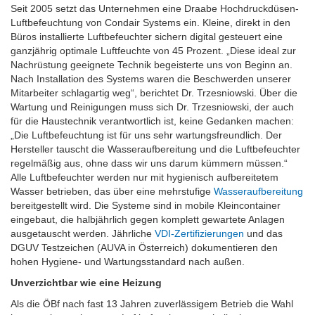
Seit 2005 setzt das Unternehmen eine Draabe Hochdruckdüsen-
Luftbefeuchtung von Condair Systems ein. Kleine, direkt in den
Büros installierte Luftbefeuchter sichern digital gesteuert eine
ganzjährig optimale Luftfeuchte von 45 Prozent. „Diese ideal zur
Nachrüstung geeignete Technik begeisterte uns von Beginn an.
Nach Installation des Systems waren die Beschwerden unserer
Mitarbeiter schlagartig weg“, berichtet Dr. Trzesniowski. Über die
Wartung und Reinigungen muss sich Dr. Trzesniowski, der auch
für die Haustechnik verantwortlich ist, keine Gedanken machen:
„Die Luftbefeuchtung ist für uns sehr wartungsfreundlich. Der
Hersteller tauscht die Wasseraufbereitung und die Luftbefeuchter
regelmäßig aus, ohne dass wir uns darum kümmern müssen.“
Alle Luftbefeuchter werden nur mit hygienisch aufbereitetem
Wasser betrieben, das über eine mehrstufige
Wasseraufbereitung
bereitgestellt wird. Die Systeme sind in mobile Kleincontainer
eingebaut, die halbjährlich gegen komplett gewartete Anlagen
ausgetauscht werden. Jährliche
VDI-Zertifizierungen
und das
DGUV Testzeichen (AUVA in Österreich) dokumentieren den
hohen Hygiene- und Wartungsstandard nach außen.
Unverzichtbar wie eine Heizung
Als die ÖBf nach fast 13 Jahren zuverlässigem Betrieb die Wahl