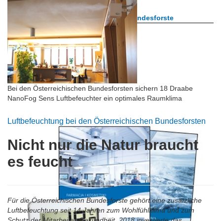
Aktuelle Projekte
Praxisbeispiel Österreichische Bundesforste
Bei den Österreichischen Bundesforsten sichern 18 Draabe
NanoFog Sens Luftbefeuchter ein optimales Raumklima
Luftbefeuchtung bei den Österreichischen Bundesforsten
Nicht nur die Natur braucht
es feucht
Für die Österreichischen Bundesforste gehört eine zusätzliche
Luftbefeuchtung seit 14 Jahren zum Wohlfühlklima und zum
Schutz der Mitarbeiter-Gesundheit. 2018 investierte das