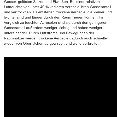
Wasser, gelösten Salzen und Eiweißen. Bei einer relativen
Luftfeuchte von unter 40 % verlieren Aerosole ihren Wasseranteil
und vertrocknen. Es entstehen trockene Aerosole, die kleiner und
leichter sind und länger durch den Raum fliegen können. Im
Vergleich zu feuchten Aerosolen sind sie durch den geringeren
Wasseranteil außerdem weniger klebrig und haften weniger
untereinander. Durch Luftströme und Bewegungen der
Raumnutzer werden trockene Aerosole dadurch auch schneller
wieder von Oberflächen aufgewirbelt und weiterverbreitet.