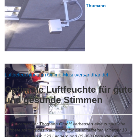
Aktuelle Projekte
Praxisbeispiel Thomann
Luftbefeuchtung im Online-Musikversandhandel
Optimale Luftfeuchte für gute
und gesunde Stimmen
Im Callcenter der Thomann GmbH verbessert eine zusätzliche
Luftbefeuchtung das Raumklima für die Mitarbeiter.
Mit über 10
Millionen Kunden in 120 Ländern und 80.000 Produkten im