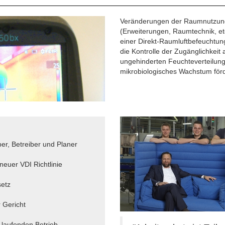
Veränderungen der Raumnutzung
(Erweiterungen, Raumtechnik, etc
einer Direkt-Raumluftbefeuchtu
die Kontrolle der Zugänglichkeit
ungehinderten Feuchteverteilun
mikrobiologisches Wachstum för
ber, Betreiber und Planer
neuer VDI Richtlinie
setz
 Gericht
m laufenden Betrieb