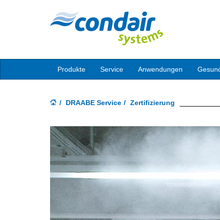
Produkte
Service
Anwendungen
Gesund
DRAABE Service
Zertifizierung