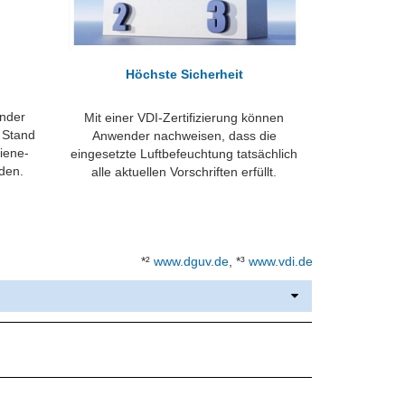
Höchste Sicherheit
ender
Mit einer VDI-Zertifizierung können
n Stand
Anwender nachweisen, dass die
giene-
eingesetzte Luftbefeuchtung tatsächlich
den.
alle aktuellen Vorschriften erfüllt.
*²
www.dguv.de
, *³
www.vdi.de