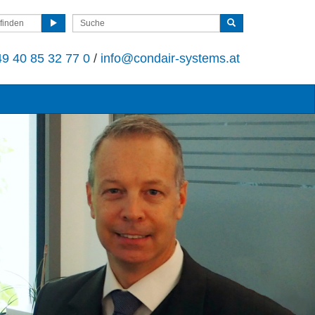
finden
9 40 85 32 77 0
/
info@condair-systems.at