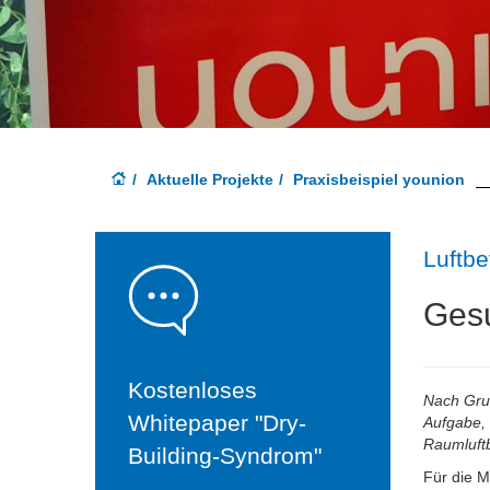
Aktuelle Projekte
Praxisbeispiel younion
Luftbe
Gesu
Kostenloses
Nach Grun
Whitepaper "Dry-
Aufgabe, 
Raumluftb
Building-Syndrom"
Für die M