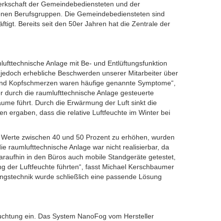
rkschaft der Gemeindebediensteten und der
edenen Berufsgruppen. Die Gemeindebediensteten sind
tigt. Bereits seit den 50er Jahren hat die Zentrale der
fttechnische Anlage mit Be- und Entlüftungsfunktion
 jedoch erhebliche Beschwerden unserer Mitarbeiter über
 und Kopfschmerzen waren häufige genannte Symptome“,
r durch die raumlufttechnische Anlage gesteuerte
äume führt. Durch die Erwärmung der Luft sinkt die
en ergaben, dass die relative Luftfeuchte im Winter bei
ale Werte zwischen 40 und 50 Prozent zu erhöhen, wurden
 raumlufttechnische Anlage war nicht realisierbar, da
araufhin in den Büros auch mobile Standgeräte getestet,
 der Luftfeuchte führten“, fasst Michael Kerschbaumer
ngstechnik wurde schließlich eine passende Lösung
euchtung ein. Das System NanoFog vom Hersteller