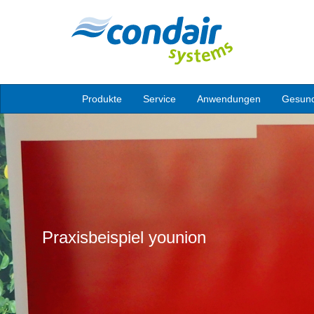
Produkte
Service
Anwendungen
Gesund
Praxisbeispiel younion