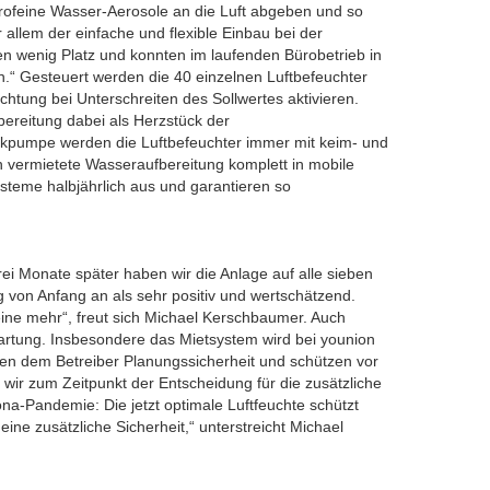
krofeine Wasser-Aerosole an die Luft abgeben und so
allem der einfache und flexible Einbau bei der
 wenig Platz und konnten im laufenden Bürobetrieb in
“ Gesteuert werden die 40 einzelnen Luftbefeuchter
chtung bei Unterschreiten des Sollwertes aktivieren.
ereitung dabei als Herzstück der
pumpe werden die Luftbefeuchter immer mit keim- und
n vermietete Wasseraufbereitung komplett in mobile
steme halbjährlich aus und garantieren so
ei Monate später haben wir die Anlage auf alle sieben
g von Anfang an als sehr positiv und wertschätzend.
ne mehr“, freut sich Michael Kerschbaumer. Auch
 Wartung. Insbesondere das Mietsystem wird bei younion
eben dem Betreiber Planungssicherheit und schützen vor
 wir zum Zeitpunkt der Entscheidung für die zusätzliche
na-Pandemie: Die jetzt optimale Luftfeuchte schützt
ne zusätzliche Sicherheit,“ unterstreicht Michael