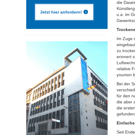
die Dase
Künstlerg
Jetzt hier anfordern!
u.a. im G
Gewerksch
Trockene
Im Zuge d
eingebaut
zu trock
erinnert 
Luftwechs
relative 
younion b
Bei der S
verschied
für den n
die aber
die erste
gefunden,
Einfach
Seit Ende