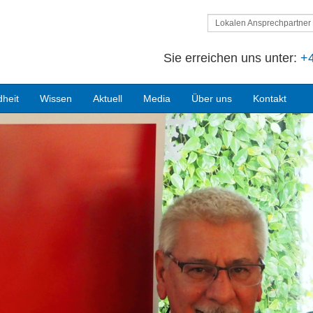
Lokalen Ansprechpartner 
Sie erreichen uns unter:
+4
heit
Wissen
Aktuell
Media
Über uns
Kontakt