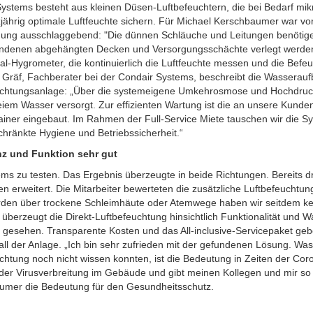
ystems besteht aus kleinen Düsen-Luftbefeuchtern, die bei Bedarf mi
jährig optimale Luftfeuchte sichern. Für Michael Kerschbaumer war vor 
ung ausschlaggebend: "Die dünnen Schläuche und Leitungen benötigen
andenen abgehängten Decken und Versorgungsschächte verlegt werden.
tal-Hygrometer, die kontinuierlich die Luftfeuchte messen und die Befeu
Gräf, Fachberater bei der Condair Systems, beschreibt die Wasseraufb
uchtungsanlage: „Über die systemeigene Umkehrosmose und Hochdruck
eiem Wasser versorgt. Zur effizienten Wartung ist die an unsere Kunde
ainer eingebaut. Im Rahmen der Full-Service Miete tauschen wir die Sy
hränkte Hygiene und Betriebssicherheit.“
z und Funktion sehr gut
ms zu testen. Das Ergebnis überzeugte in beide Richtungen. Bereits dr
n erweitert. Die Mitarbeiter bewerteten die zusätzliche Luftbefeuchtun
den über trockene Schleimhäute oder Atemwege haben wir seitdem kei
 überzeugt die Direkt-Luftbefeuchtung hinsichtlich Funktionalität und
il gesehen. Transparente Kosten und das All-inclusive-Servicepaket g
ll der Anlage. „Ich bin sehr zufrieden mit der gefundenen Lösung. Was
chtung noch nicht wissen konnten, ist die Bedeutung in Zeiten der Coro
der Virusverbreitung im Gebäude und gibt meinen Kollegen und mir so ei
umer die Bedeutung für den Gesundheitsschutz.