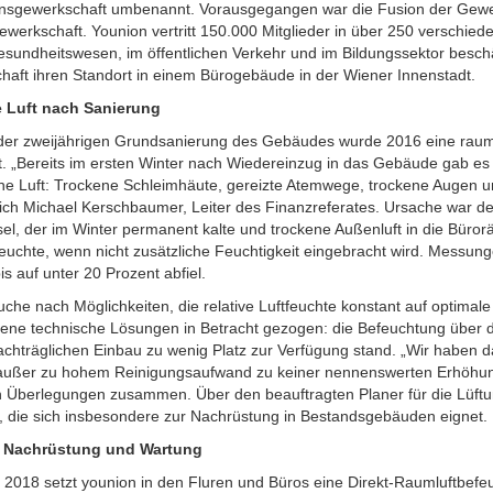
insgewerkschaft umbenannt. Vorausgegangen war die Fusion der Gewe
ewerkschaft. Younion vertritt 150.000 Mitglieder in über 250 verschi
esundheitswesen, im öffentlichen Verkehr und im Bildungssektor beschäf
aft ihren Standort in einem Bürogebäude in der Wiener Innenstadt.
 Luft nach Sanierung
er zweijährigen Grundsanierung des Gebäudes wurde 2016 eine raumlu
. „Bereits im ersten Winter nach Wiedereinzug in das Gebäude gab es
ene Luft: Trockene Schleimhäute, gereizte Atemwege, trockene Augen
sich Michael Kerschbaumer, Leiter des Finanzreferates. Ursache war de
el, der im Winter permanent kalte und trockene Außenluft in die Büror
Feuchte, wenn nicht zusätzliche Feuchtigkeit eingebracht wird. Messung
is auf unter 20 Prozent abfiel.
uche nach Möglichkeiten, die relative Luftfeuchte konstant auf optim
ene technische Lösungen in Betracht gezogen: die Befeuchtung über die
achträglichen Einbau zu wenig Platz zur Verfügung stand. „Wir haben d
 außer zu hohem Reinigungsaufwand zu keiner nennenswerten Erhöhung
n Überlegungen zusammen. Über den beauftragten Planer für die Lüftu
 die sich insbesondere zur Nachrüstung in Bestandsgebäuden eignet.
e Nachrüstung und Wartung
 2018 setzt younion in den Fluren und Büros eine Direkt-Raumluftbef