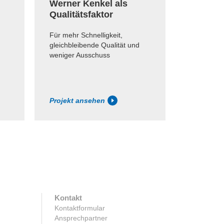
Werner Kenkel als
BluePri
Qualitätsfaktor
Qualitä
Für mehr Schnelligkeit,
Optimale L
gleichbleibende Qualität und
die Landa
weniger Ausschuss
Druckmasc
Projekt ansehen
Projekt a
Kontakt
Kontaktformular
Ansprechpartner