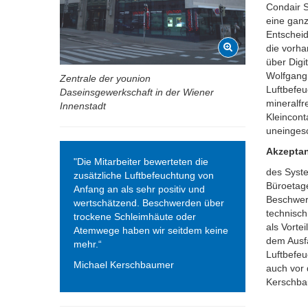
Condair S
eine ganz
Entscheid
die vorh
über Digi
Wolfgang 
Zentrale der younion
Luftbefe
Daseinsgewerkschaft in der Wiener
mineralfr
Innenstadt
Kleincont
uneingesc
Akzeptan
"Die Mitarbeiter bewerteten die
des Syste
zusätzliche Luftbefeuchtung von
Büroetage
Anfang an als sehr positiv und
Beschwer
wertschätzend. Beschwerden über
technisch
trockene Schleimhäute oder
als Vorte
Atemwege haben wir seitdem keine
dem Ausfa
mehr.“
Luftbefeu
Michael Kerschbaumer
auch vor 
Kerschba