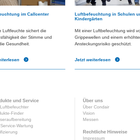
euchtung im Callcenter
Luftbefeuchtung in Schulen 
Kindergärten
 Luftfeuchte sichert die
Mit einer Luftbefeuchtung wird v
sfähigkeit der Stimme und
Grippewellen und einem erhöhte
die Gesundheit.
Ansteckungsrisiko geschützt.
eiterlesen
Jetzt weiterlesen
dukte und Service
Über uns
 Luftbefeuchter
Über Condair
ukte-Finder
Vision
seraufbereitung
Messen
-Service-Wartung
Rechtliche Hinweise
ifizierung
Impressum