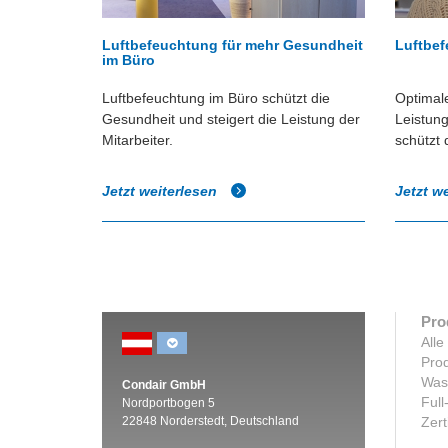
Luftbefeuchtung für mehr Gesundheit
Luftbef
im Büro
Luftbefeuchtung im Büro schützt die
Optimale
Gesundheit und steigert die Leistung der
Leistung
Mitarbeiter.
schützt 
Jetzt weiterlesen
Jetzt w
Pro
Alle
Prod
Was
Condair GmbH
Full
Nordportbogen 5
22848 Norderstedt, Deutschland
Zert