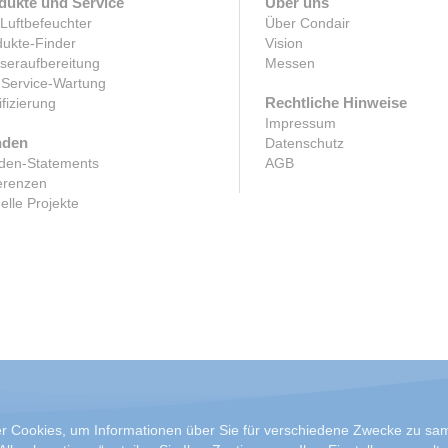
dukte und Service
Über uns
 Luftbefeuchter
Über Condair
ukte-Finder
Vision
seraufbereitung
Messen
-Service-Wartung
Rechtliche Hinweise
ifizierung
Impressum
den
Datenschutz
den-Statements
AGB
erenzen
elle Projekte
 Cookies, um Informationen über Sie für verschiedene Zwecke zu samm