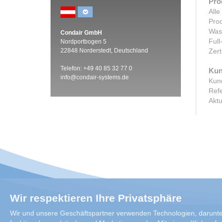
Pro
Alle
Prod
Was
Condair GmbH
Full
Nordportbogen 5
22848 Norderstedt, Deutschland
Zert
Telefon: +49 40 85 32 77 0
Kun
info@condair-systems.de
Kun
Ref
Aktu
Wir respektieren Ihre Privatsphäre
Wir und unsere Geschäftspartner verwenden Technologien, darunter