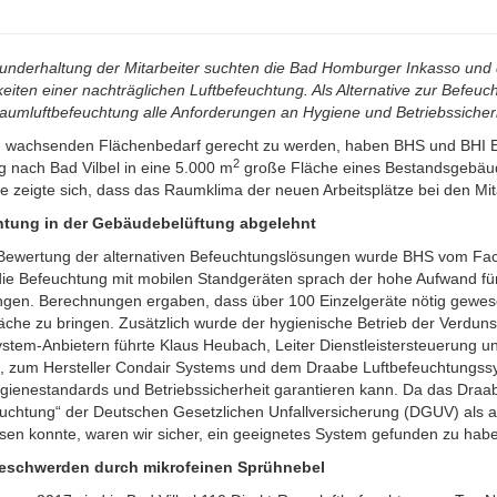
underhaltung der Mitarbeiter suchten die Bad Homburger Inkasso und
eiten einer nachträglichen Luftbefeuchtung. Als Alternative zur Befeuc
aumluftbefeuchtung alle Anforderungen an Hygiene und Betriebssicherhe
wachsenden Flächenbedarf gerecht zu werden, haben BHS und BHI E
2
 nach Bad Vilbel in eine 5.000 m
große Fläche eines Bestandsgebäude
e zeigte sich, dass das Raumklima der neuen Arbeitsplätze bei den Mi
tung in der Gebäudebelüftung abgelehnt
Bewertung der alternativen Befeuchtungslösungen wurde BHS vom Facil
ie Befeuchtung mit mobilen Standgeräten sprach der hohe Aufwand für
ngen. Berechnungen ergaben, dass über 100 Einzelgeräte nötig gewe
läche zu bringen. Zusätzlich wurde der hygienische Betrieb der Verdunst
stem-Anbietern führte Klaus Heubach,
Leiter Dienstleistersteuerung u
,
zum Hersteller Condair Systems und dem Draabe Luftbefeuchtungssys
ienestandards und Betriebssicherheit garantieren kann. Da das Draabe
uchtung“ der Deutschen Gesetzlichen Unfallversicherung (DGUV) als auc
sen konnte, waren wir sicher, ein geeignetes System gefunden zu hab
eschwerden durch mikrofeinen Sprühnebel