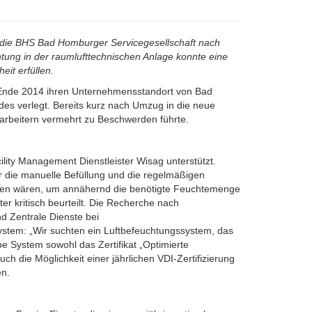
 die BHS Bad Homburger Servicegesellschaft nach
htung in der raumlufttechnischen Anlage konnte eine
it erfüllen.
nde 2014 ihren Unternehmensstandort von Bad
s verlegt. Bereits kurz nach Umzug in die neue
tarbeitern vermehrt zu Beschwerden führte.
ity Management Dienstleister Wisag unterstützt.
 die manuelle Befüllung und die regelmäßigen
sen wären, um annähernd die benötigte Feuchtemenge
er kritisch beurteilt. Die Recherche nach
nd Zentrale Dienste bei
tem: „Wir suchten ein Luftbefeuchtungssystem, das
 System sowohl das Zertifikat „Optimierte
h die Möglichkeit einer jährlichen VDI-Zertifizierung
en.