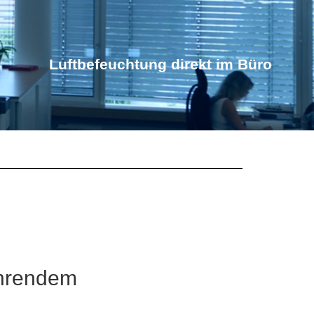
Luftbefeuchtung direkt im Büro
ührendem