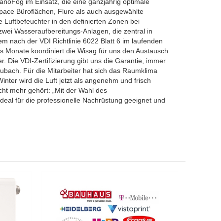
noFog im Einsatz, die eine ganzjährig optimale
Space Büroflächen, Flure als auch ausgewählte
ie Luftbefeuchter in den definierten Zonen bei
 zwei Wasseraufbereitungs-Anlagen, die zentral in
em nach der VDI Richtlinie 6022 Blatt 6 im laufenden
echs Monate koordiniert die Wisag für uns den Austausch
. Die VDI-Zertifizierung gibt uns die Garantie, immer
eubach. Für die Mitarbeiter hat sich das Raumklima
nter wird die Luft jetzt als angenehm und frisch
ht mehr gehört: „Mit der Wahl des
ideal für die professionelle Nachrüstung geeignet und