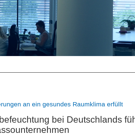
rungen an ein gesundes Raumklima erfüllt
tbefeuchtung bei Deutschlands f
assounternehmen