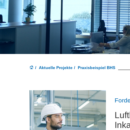
Aktuelle Projekte
Praxisbeispiel BHS
Forde
L
uf
Ink