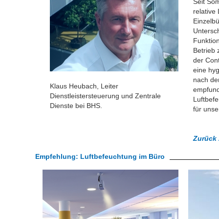
Seit Som
relative
Einzelbü
Untersch
Funktion
Betrieb 
der Cont
eine hyg
nach der
Klaus Heubach, Leiter
empfund
Dienstleistersteuerung und Zentrale
Luftbefe
Dienste bei BHS.
für uns
Zurück 
Empfehlung: Luftbefeuchtung im Büro