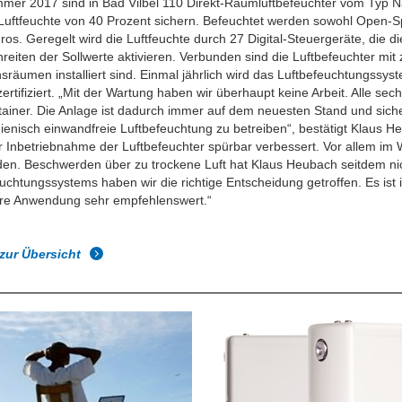
mer 2017 sind in Bad Vilbel 110 Direkt-Raumluftbefeuchter vom Typ Na
 Luftfeuchte von 40 Prozent sichern. Befeuchtet werden sowohl Open-
ros. Geregelt wird die Luftfeuchte durch 27 Digital-Steuergeräte, die d
reiten der Sollwerte aktivieren. Verbunden sind die Luftbefeuchter mit
sräumen installiert sind.
Einmal jährlich wird das Luftbefeuchtungssyst
zertifiziert. „Mit der Wartung haben wir überhaupt keine Arbeit. Alle s
ainer. Die Anlage ist dadurch immer auf dem neuesten Stand und sicher
ienisch einwandfreie Luftbefeuchtung zu betreiben“, bestätigt Klaus H
 Inbetriebnahme der Luftbefeuchter spürbar verbessert. Vor allem im Wi
en. Beschwerden über zu trockene Luft hat Klaus Heubach seitdem nic
uchtungssystems haben wir die richtige Entscheidung getroffen. Es ist 
ere Anwendung sehr empfehlenswert.“
zur Übersicht