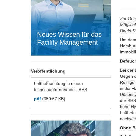
Zur Ges
Möglichk
Direkt-R
Neues Wissen für das
Um dem 
Facility Management
Homburg
Immobili
Befeuch
Bei der 
Veröffentlichung
Gegen d
Reinigu
Luftbefeuchtung in einem
in die F
Inkassounternehmen - BHS
Düsensy
pdf
(350.67 KB)
der BHS
hohe Hyg
Luftbefe
nachwei
Ohne B