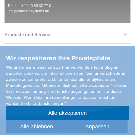
Telefon: +49 40 85 32 77 0
info@condair-systems.de
Produkte und Service
Kunden
Wir respektieren Ihre Privatsphäre
Über uns
Wir und unsere Geschäftspartner verwenden Technologien,
darunter Cookies, um Informationen über Sie für verschiedene
Rechtliche Hinweise
Zwecke zu sammeln, z. B. für funktionale, analytische und
Marketingzwecke. Mit einem Klick auf „Alle akzeptieren“ erteilen
Sie Ihre Zustimmung. Ihre Einstellungen gelten nur für diese
Kontakt
Website. Wenn Sie Ihre Einstellungen anpassen möchten,
wählen Sie bitte „Einstellungen“.
Alle akzeptieren
Alle ablehnen
Anpassen
Copyright 2026 Condair Group