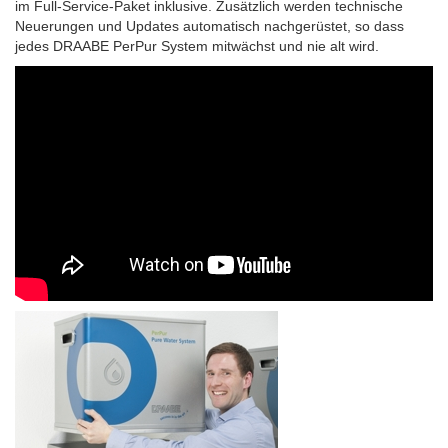
im Full-Service-Paket inklusive. Zusätzlich werden technische
Neuerungen und Updates automatisch nachgerüstet, so dass
jedes DRAABE PerPur System mitwächst und nie alt wird.