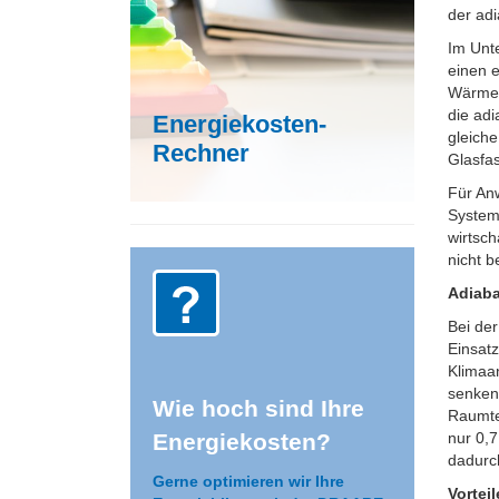
der ad
Im Unt
einen 
Wärme 
die ad
Energiekosten-
gleiche
Rechner
Glasfa
Für An
Systeme
wirtsch
nicht b
Adiaba
Bei der
Einsat
Klimaa
senken.
Wie hoch sind Ihre
Raumte
Energiekosten?
nur 0,
dadurc
Gerne optimieren wir Ihre
Vortei