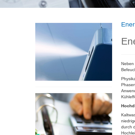
Ener
Ene
Neben 
Befeuc
Physik
Phasen
Anwendu
Kühleff
Hochdr
Kaltwa
niedri
durch d
Hochle