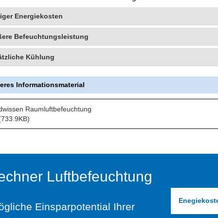
iger Energiekosten
ßere Befeuchtungsleistung
tzliche Kühlung
eres Informationsmaterial
dwissen Raumluftbefeuchtung
(733.9KB)
echner Luftbefeuchtung
Enegiekost
liche Einsparpotential Ihrer