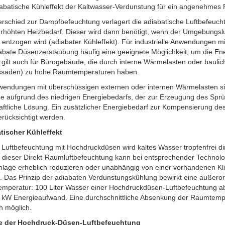
iabatische Kühleffekt der Kaltwasser-Verdunstung für ein angenehmes
erschied zur Dampfbefeuchtung verlagert die adiabatische Luftbefeuch
erhöhten Heizbedarf. Dieser wird dann benötigt, wenn der Umgebungsl
entzogen wird (adiabater Kühleffekt). Für industrielle Anwendungen m
iabate Düsenzerstäubung häufig eine geeignete Möglichkeit, um die En
 gilt auch für Bürogebäude, die durch interne Wärmelasten oder bauli
ssaden) zu hohe Raumtemperaturen haben.
wendungen mit überschüssigen externen oder internen Wärmelasten s
 aufgrund des niedrigen Energiebedarfs, der zur Erzeugung des Sprühn
aftliche Lösung. Ein zusätzlicher Energiebedarf zur Kompensierung de
erücksichtigt werden.
tischer Kühleffekt
 Luftbefeuchtung mit Hochdruckdüsen wird kaltes Wasser tropfenfrei dir
z dieser Direkt-Raumluftbefeuchtung kann bei entsprechender Technolo
nlage erheblich reduzieren oder unabhängig von einer vorhandenen K
 Das Prinzip der adiabaten Verdunstungskühlung bewirkt eine außerord
mperatur: 100 Liter Wasser einer Hochdruckdüsen-Luftbefeuchtung a
7 kW Energieaufwand. Eine durchschnittliche Absenkung der Raumtempe
h möglich.
le der Hochdruck-Düsen-Luftbefeuchtung