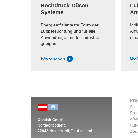
Hochdruck-Düsen-
Luf
Systeme
An
Energieeffizienteste Form der
Indi
Luftbefeuchtung und für alle
Anw
Anwendungen in der Industrie
ein
geeignet.
Weiterlesen
Wei
Pro
Alle
Prod
Was
Condair GmbH
Full
Nordportbogen 5
22848 Norderstedt, Deutschland
Zert