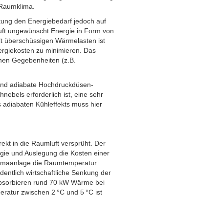
 Raumklima.
tung den Energiebedarf jedoch auf
uft ungewünscht Energie in Form von
it überschüssigen Wärmelasten ist
ergiekosten zu minimieren. Das
chen Gegebenheiten (z.B.
ind adiabate Hochdruckdüsen-
ebels erforderlich ist, eine sehr
s adiabaten Kühleffekts muss hier
ekt in die Raumluft versprüht. Der
gie und Auslegung die Kosten einer
limaanlage die Raumtemperatur
entlich wirtschaftliche Senkung der
bsorbieren rund 70 kW Wärme bei
ratur zwischen 2 °C und 5 °C ist