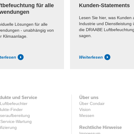
tbefeuchtung für alle
Kunden-Statements
wendungen
Lesen Sie hier, was Kunden 
Industrie und Dienstleistung 
viduelle Lösungen für alle
die DRAABE Luftbefeuchtun
endungen - unabhängig von
sagen.
er Klimaanlage.
terlesen
Weiterlesen
dukte und Service
Über uns
 Luftbefeuchter
Über Condair
ukte-Finder
Vision
seraufbereitung
Messen
-Service-Wartung
Rechtliche Hinweise
ifizierung
Impressum