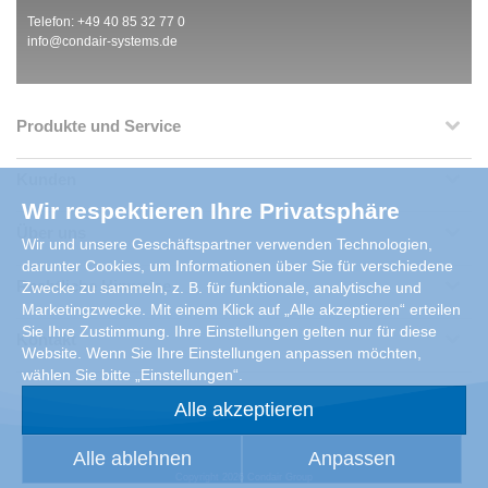
Telefon: +49 40 85 32 77 0
info@condair-systems.de
Produkte und Service
Kunden
Wir respektieren Ihre Privatsphäre
Über uns
Wir und unsere Geschäftspartner verwenden Technologien,
darunter Cookies, um Informationen über Sie für verschiedene
Rechtliche Hinweise
Zwecke zu sammeln, z. B. für funktionale, analytische und
Marketingzwecke. Mit einem Klick auf „Alle akzeptieren“ erteilen
Sie Ihre Zustimmung. Ihre Einstellungen gelten nur für diese
Kontakt
Website. Wenn Sie Ihre Einstellungen anpassen möchten,
wählen Sie bitte „Einstellungen“.
Alle akzeptieren
Alle ablehnen
Anpassen
Copyright 2026 Condair Group