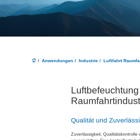
Anwendungen
Industrie
Luftfahrt Raumfa
Luftbefeuchtung 
Raumfahrtindust
Qualität und Zuverläss
Zuverlässigkeit, Qualitätskontrolle