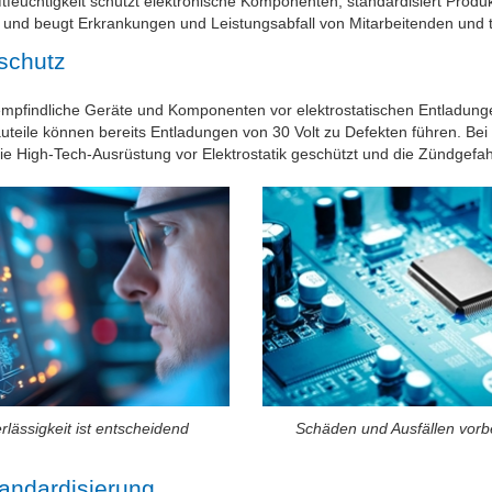
uftfeuchtigkeit schützt elektronische Komponenten, standardisiert Produ
und beugt Erkrankungen und Leistungsabfall von Mitarbeitenden und 
schutz
 empfindliche Geräte und Komponenten vor elektrostatischen Entladung
teile können bereits Entladungen von 30 Volt zu Defekten führen. Bei e
e High-Tech-Ausrüstung vor Elektrostatik geschützt und die Zündgefahr
rlässigkeit ist entscheidend
Schäden und Ausfällen vor
tandardisierung