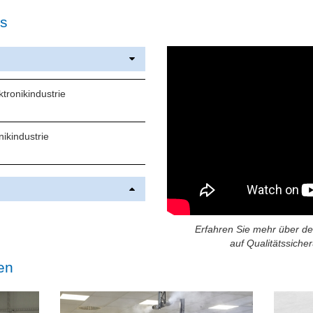
is
tronikindustrie
nikindustrie
Erfahren Sie mehr über de
auf Qualitätssich
en