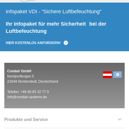
Infopaket VDI - "Sichere Luftbefeuchtung"
Ihr Infopaket für mehr Sicherheit
bei der
Luftbefeuchtung
HIER KOSTENLOS ANFORDERN!
Condair GmbH
Nordportbogen 5
22848 Norderstedt, Deutschland
Telefon: +49 40 85 32 77 0
info@condair-systems.de
Produkte und Service