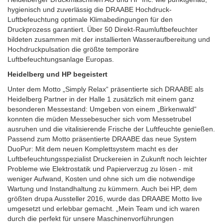
hygienisch und zuverlässig die DRAABE Hochdruck-
Luftbefeuchtung optimale Klimabedingungen für den
Druckprozess garantiert. Über 50 Direkt-Raumluftbefeuchter
bildeten zusammen mit der installierten Wasseraufbereitung und
Hochdruckpulsation die größte temporäre
Luftbefeuchtungsanlage Europas.
Heidelberg und HP begeistert
Unter dem Motto „Simply Relax“ präsentierte sich DRAABE als
Heidelberg Partner in der Halle 1 zusätzlich mit einem ganz
besonderen Messestand: Umgeben von einem „Birkenwald“
konnten die müden Messebesucher sich vom Messetrubel
ausruhen und die vitalisierende Frische der Luftfeuchte genießen.
Passend zum Motto präsentierte DRAABE das neue System
DuoPur: Mit dem neuen Komplettsystem macht es der
Luftbefeuchtungsspezialist Druckereien in Zukunft noch leichter
Probleme wie Elektrostatik und Papierverzug zu lösen - mit
weniger Aufwand, Kosten und ohne sich um die notwendige
Wartung und Instandhaltung zu kümmern. Auch bei HP, dem
größten drupa Aussteller 2016, wurde das DRAABE Motto live
umgesetzt und erlebbar gemacht. „Mein Team und ich waren
durch die perfekt für unsere Maschinenvorführungen