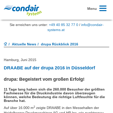
Toggle
Menu
navigati
Sie erreichen uns unter:
+49 40 85 32 77 0
/
info@condair-
systems.at
Aktuelle News
drupa Rückblick 2016
Hamburg, Juni 2015
DRAABE auf der drupa 2016 in Düsseldorf
drupa: Begeistert vom großen Erfolg!
11 Tage lang haben sich die 260.000 Besucher der größten
Fachmesse für die Druckindustrie davon überzeugen
können, welche Bedeutung die richtige Luftfeuchte für die
Branche hat.
2
Auf über 16.000 m
zeigte DRAABE in den Messehallen der
Heidelberger Druckmaschinen AG und HP Inc. wie punktgenau,