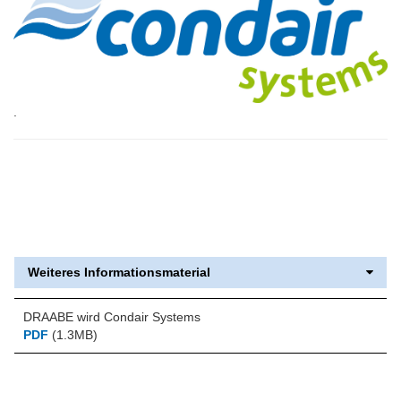
.
Weiteres Informationsmaterial
DRAABE wird Condair Systems
PDF
(1.3MB)