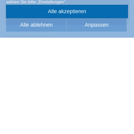
wählen Sie bitte „Einstellungen“.
Telefon: +49 40 85 32 77 0
Alle akzeptieren
info@condair-systems.de
Alle ablehnen
Anpassen
Produkte und Service
Kunden
Über uns
Rechtliche Hinweise
Kontakt
Copyright 2026 Condair Group