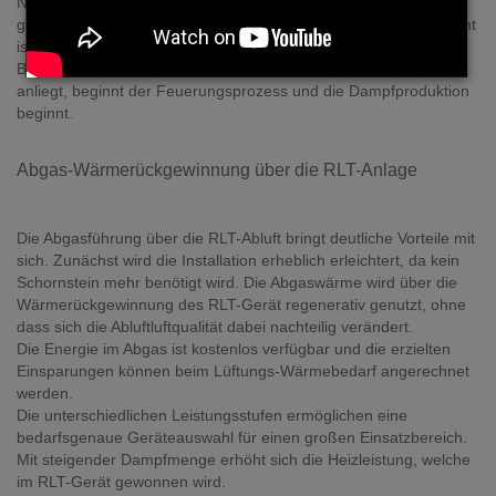
Niveau „C” entleert und anschliessend wieder bis zum Niveau „A”
gefüllt. Sobald beim erneuten Füllvorgang das Niveau „B” erreicht
ist und der Test der Niveaueinheit erfolgreich war, ist der
Befeuchter betriebsbereit. Sobald eine Feuchteanforderung
anliegt, beginnt der Feuerungsprozess und die Dampfproduktion
beginnt.
Abgas-Wärmerückgewinnung über die RLT-Anlage
Die Abgasführung über die RLT-Abluft bringt deutliche Vorteile mit
sich. Zunächst wird die Installation erheblich erleichtert, da kein
Schornstein mehr benötigt wird. Die Abgaswärme wird über die
Wärmerückgewinnung des RLT-Gerät regenerativ genutzt, ohne
dass sich die Abluftluftqualität dabei nachteilig verändert.
Die Energie im Abgas ist kostenlos verfügbar und die erzielten
Einsparungen können beim Lüftungs-Wärmebedarf angerechnet
werden.
Die unterschiedlichen Leistungsstufen ermöglichen eine
bedarfsgenaue Geräteauswahl für einen großen Einsatzbereich.
Mit steigender Dampfmenge erhöht sich die Heizleistung, welche
im RLT-Gerät gewonnen wird.