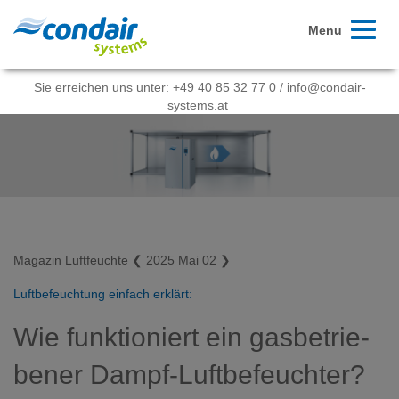
Toggle
Menu
navigati
Sie erreichen uns unter:
+49 40 85 32 77 0
/
info@condair-
systems.at
Magazin Luftfeuchte
❮
2025 Mai 02
❯
Luftbefeuchtung einfach erklärt:
Wie funktioniert ein gasbetrie­
bener
Dampf-Luftbefeuchter?