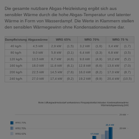
Die gesamte nutzbare Abgas-Heizleistung ergibt sich aus
sensibler Wärme durch die hohe Abgas-Temperatur und latenter
Wärme in Form von Wasserdampf. Die Werte in Klammern stellen
den sensiblen Wärmegewinn ohne Kondensationswärme dar.
Dampfleistung
Abgaswärme
WRG 65%
WRG 70%
WRG 75 %
40 kg/h
4,5 kW
2,9 kW
(1,5)
3,2 kW
(1,6)
3,4 kW
(1,7)
80 kg/h
9,0 kW
5,8 kW
(3,1)
6,4 kW
(3,3)
6,8 kW
(3,5)
120 kg/h
13,5 kW
8,7 kW
(4,6)
9,6 kW
(4,9)
10,2 kW
(5,2)
160 kg/h
18,0 kW
11,6 kW
(6,1)
12,8 kW
(6,6)
13,6 kW
(7,0)
200 kg/h
22,5 kW
14,5 kW
(7,6)
16,0 kW
(8,2)
17,0 kW
(8,7)
240 kg/h
27,0 kW
17,4 kW
(9,2)
19,2 kW
(9,9)
20,4 kW
(10,5)