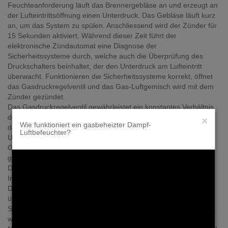
Feuchteanforderung läuft das Brennergebläse an und erzeugt an
der Lufteintrittsöffnung einen Unterdruck. Das Gebläse läuft kurz
an, um das System zu spülen. Anschliessend wird der Zünder für
15 Sekunden aktiviert. Während dieser Zeit führt der
elektronische Zündautomat eine Diagnose der
Sicherheitssysteme durch, welche auch die Überprüfung des
Druckschalters beinhaltet, der den Unterdruck am Lufteintritt
überwacht. Funktionieren die Sicherheitssysteme korrekt, öffnet
das Gasdruckregelventil und das Gas-Luftgemisch wird mit dem
Zünder gezündet.
Das Gasdruckregelventil gewährleistet ein konstantes Verhältnis
der Luft zum Erdgas bzw. Propangas und zwar unabhängig von
×
Wie funktioniert ein gasbeheizter Dampf-
der Gebläsedrehzahl oder von externen
Luftbefeuchter?
Umgebungsbedingungen. Die Luft und das Gas werden im
Gebläse vollständig vermischt und durch die Brenneröffnungen
geführt, wo die Verbrennung stattfindet.
Die heissen Verbrennungsgase strömen über eine Schikane im
Innern des Wärmetauschers zum Abgasaustritt.
Das Niveau im Wassertank wird mit der Niveaueinheit laufend
überwacht. Beim ersten Start des Gerätes überprüft die
Steuerung die Funktion der Niveaueinheit. Während diesem Test
wird der Tank zuerst bis zum Niveau „A” gefüllt, dann bis zum