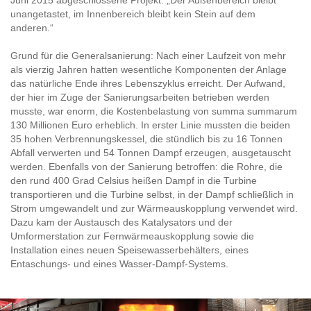
Juni 2015 abgeschlossene Projekt: „Der Außenbereich bleibt
unangetastet, im Innenbereich bleibt kein Stein auf dem
anderen.“
Grund für die Generalsanierung: Nach einer Laufzeit von mehr
als vierzig Jahren hatten wesentliche Komponenten der Anlage
das natürliche Ende ihres Lebenszyklus erreicht. Der Aufwand,
der hier im Zuge der Sanierungsarbeiten betrieben werden
musste, war enorm, die Kostenbelastung von summa summarum
130 Millionen Euro erheblich. In erster Linie mussten die beiden
35 hohen Verbrennungskessel, die stündlich bis zu 16 Tonnen
Abfall verwerten und 54 Tonnen Dampf erzeugen, ausgetauscht
werden. Ebenfalls von der Sanierung betroffen: die Rohre, die
den rund 400 Grad Celsius heißen Dampf in die Turbine
transportieren und die Turbine selbst, in der Dampf schließlich in
Strom umgewandelt und zur Wärmeauskopplung verwendet wird.
Dazu kam der Austausch des Katalysators und der
Umformerstation zur Fernwärmeauskopplung sowie die
Installation eines neuen Speisewasserbehälters, eines
Entaschungs- und eines Wasser-Dampf-Systems.