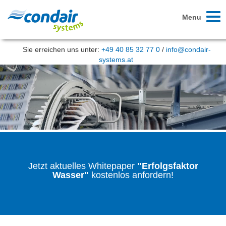
Toggl
Menu
naviga
Sie erreichen uns unter:
+49 40 85 32 77 0
/
info@condair-
systems.at
Jetzt aktuelles Whitepaper
"Erfolgsfaktor
Wasser"
kostenlos anfordern!